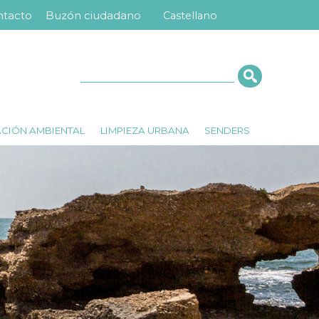
ntacto
Buzón ciudadano
Castellano
nú
ra
erior
Cerca
ACIÓN AMBIENTAL
LIMPIEZA URBANA
SENDERS