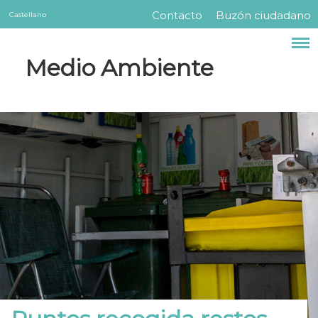
Servicios
Pasar
Contacto
Buzón ciudadano
Castellano
Menú
al
contenido
barra
Medio Ambiente
principal
superior