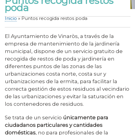
Puntos recogida restos
poda
Inicio
Puntos recogida restos poda
Sobrescribir
enlaces
El Ayuntamiento de Vinaròs, a través de la
de
empresa de mantenimiento de la jardinería
ayuda
municipal, dispone de un servicio gratuito de
a
recogida de restos de poda y jardinería en
la
diferentes puntos de las zonas de las
navegación
urbanizaciones costa norte, costa sur y
urbanizaciones de la ermita, para facilitar la
correcta gestión de estos residuos al vecindario
de las urbanizaciones y evitar la saturación en
los contenedores de residuos.
Se trata de un servicio
únicamente para
ciudadanos particulares y cantidades
domésticas
, no para profesionales de la