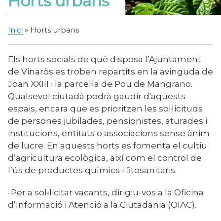
Horts urbans
Inici
Horts urbans
Fil
d'Ariadna
Els horts socials de què disposa l’Ajuntament
de Vinaròs es troben repartits en la avinguda de
Joan XXIII i la parcel·la de Pou de Mangrano.
Qualsevol ciutadà podrà gaudir d'aquests
espais, encara que es prioritzen les sol·licituds
de persones jubilades, pensionistes, aturades i
institucions, entitats o associacions sense ànim
de lucre. En aquests horts es fomenta el cultiu
d’agricultura ecològica, així com el control de
l’ús de productes químics i fitosanitaris.
-Per a sol•licitar vacants, dirigiu-vos a la Oficina
d’Informació i Atenció a la Ciutadania (OIAC).